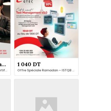
Demandez le prix au vendeur
1 040 DT
Formation Business Analyst Certifié IQBBA®
Offre Spéciale Ramadan – ISTQB Advanced Test Management v3.0