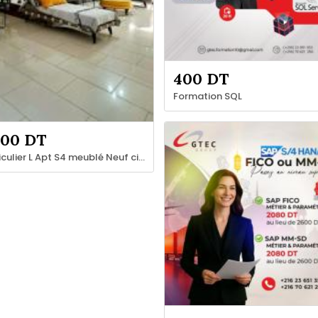
400 DT
Formation SQL
200 DT
Particulier L Apt S4 meublé Neuf cité Palmeraies l'aouina