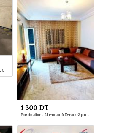
Can-Am Outlander Max XT-P 1000R
1 300 DT
Particulier L S1 meublé Ennasr2 pour étranger