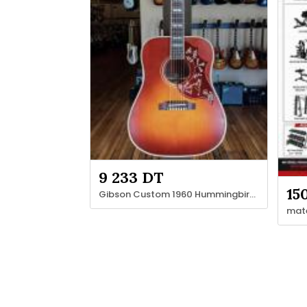
9 233 DT
15
Gibson Custom 1960 Hummingbird Reissue Heritage Cherry Sunburst
mate