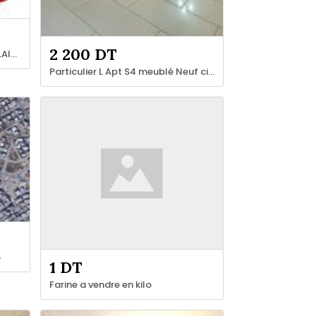
2 200 DT
ANNIVERSAIRES REUISSITE SCOLAIRE THOUR GRAND TUNIS
Particulier L Apt S4 meublé Neuf cité Palmeraies l'aouina
6
1 DT
Farine a vendre en kilo