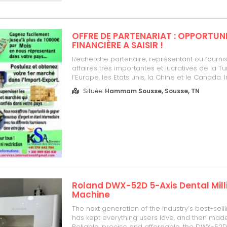
OFFRE DE PARTENARIAT : OPPORTUN
FINANCIÈRE A SAISIR !
Recherche partenaire, représentant ou fourni
affaires très importantes et lucratives de la Tu
l’Europe, les Etats unis, la Chine et le Canada.
partenariat avec tout entrepreneur, homme d’
Située:
Hammam Sousse, Sousse, TN
toutes personnes sérieuses en Tunisie. Néces
moyens financier et Bénéfi...
Roland DWX-52D 5-Axis Dental Mill
Machine
The next generation of the industry’s best-selli
has kept everything users love, and then made 
Reliable, precise and affordable, the DWX-52D