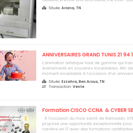
Milling Machine now offers better disc handlin
Située:
Ariana, TN
capabilities, improved tool management and
features, to d...
ANNIVERSAIRES GRAND TUNIS 21 94 1
L’animation artistique haut de gamme qui tra
événements en souvenirs inoubliables. Afin de
moment inoubliable à l’occasion d’un anniversa
appel à DANYSHOW MINI DISCO PETITS TOURS 
Située:
Ezzahra, Ben Arous, TN
DIVERS DANSE JEUX KARAOKE SUR VOTRE DEMAN
Transaction:
Vente
nous contacter au 21 941 266 / 93 769 763
Formation CISCO CCNA & CYBER S
À l’occasion du mois sacré de Ramadan, G
propose une opportunité exceptionnelle pour
carrière en IT avec des formations certifiantes 