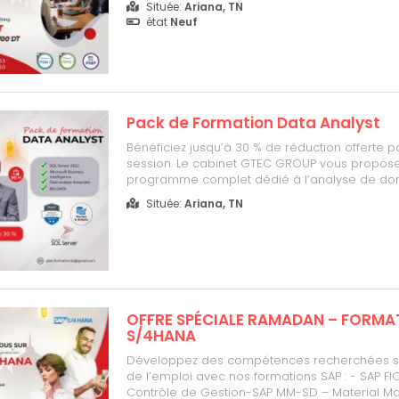
Située:
Ariana, TN
I (PSM I)• Professional Scrum Product Owner I (
état
Neuf
Préparation à la certification Proj...
Pack de Formation Data Analyst
Bénéficiez jusqu’à 30 % de réduction offerte p
session. Le cabinet GTEC GROUP vous propos
programme complet dédié à l’analyse de do
pour développer des compétences clés dans
Située:
Ariana, TN
la Data Analytics et Business Intelligence. P
formation :• SQL Server 2022• Microsoft Business
OFFRE SPÉCIALE RAMADAN – FORMA
S/4HANA
Développez des compétences recherchées s
de l’emploi avec nos formations SAP : - SAP FI
Contrôle de Gestion-SAP MM-SD – Material 