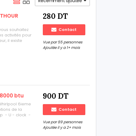
Récemment ajoutée
280 DT
E THOUR
 vous souhaitez
Contact
s activités pour
r, il existe
Vue par 55 personnes
user les plus
Ajoutée il y a 1+ mois
aire ?
900 DT
18000 btu
hirlpool 6ieme
tions de la
Contact
p - U - clock -
2578 58410007
Vue par 89 personnes
Ajoutée il y a 2+ mois