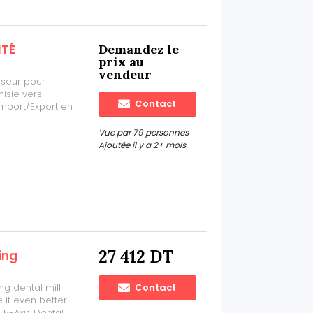
ITÉ
Demandez le
prix au
vendeur
sseur pour
nisie vers
Contact
 Import/Export en
affaires ou
site moins de
Vue par 79 personnes
Ajoutée il y a 2+ mois
27 412 DT
ing
ng dental mill
Contact
it even better.
 5-Axis Dental