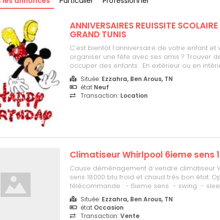
 les annonces
Particulier
Professionnel
ANNIVERSAIRES REUISSITE SCOLAIR
GRAND TUNIS
C’est bientôt l’anniversaire de votre enfant et
organiser une fête avec ses amis ? Trouver de
occuper des enfants . En extérieur ou en intérieu
pourtant des jeux simples et ludiques pour am
Située:
Ezzahra, Ben Arous, TN
jeunes. Quelles activités faire pour un annivers
état
Neuf
Découvrez nos 15 id...
Transaction:
Location
Climatiseur Whirlpool 6ieme sens 
Cause déménagement à vendre climatiseur W
sens 18000 btu froid et chaud très bon état. Op
télécommande : - 6ieme sens - swing - slee
programmable timer On/Off - jet Tél 9681
Située:
Ezzahra, Ben Arous, TN
état
Occasion
Transaction:
Vente