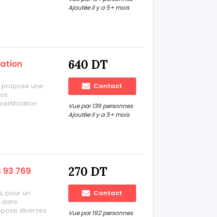
Accès gratuit
Ajoutée il y a 5+ mois
s consultants
640 DT
cation
s propose une
Contact
vos
ertification
Vue par 139 personnes
n Board for
Ajoutée il y a 5+ mois
tion IQBBA ?-
270 DT
 93 769
s, pour un
Contact
é dans
ropose diverses
Vue par 192 personnes