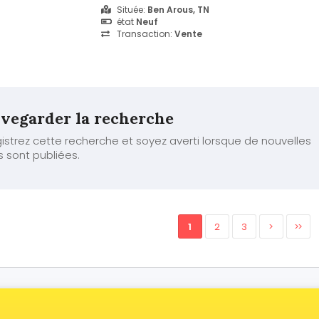
formules d'animation pour enfants en incorpo
Située:
Ben Arous, TN
numéro tours de magie, karaoké , jeux, mini dis
état
Neuf
animation variée pouvant s'adapter ...
Transaction:
Vente
vegarder la recherche
istrez cette recherche et soyez averti lorsque de nouvelles
s sont publiées.
1
2
3
>
>>