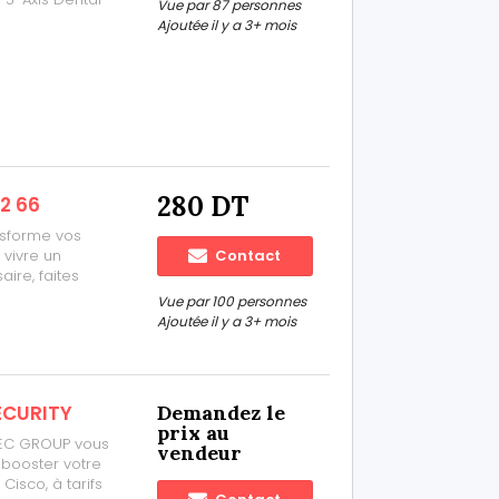
Vue par 87 personnes
g, more material
Ajoutée il y a 3+ mois
 other enhanced
280 DT
2 66
nsforme vos
 vivre un
Contact
ire, faites
DE MAGIE JEUX
Vue par 100 personnes
DE Priere de
Ajoutée il y a 3+ mois
ECURITY
Demandez le
prix au
TEC GROUP vous
vendeur
 booster votre
Cisco, à tarifs