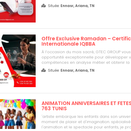
Sales Distribution- 60H Métier & Paramétrage-
Située:
Ennasr, Ariana, TN
au système SAP S/4HANA- Encadrement par de
seniors-Cours en weekend ...
Offre Exclusive Ramadan – Certifi
Internationale IQBBA
À l’occasion du mois sacré, GTEC GROUP vou
opportunité exceptionnelle pour développer 
compétences en analyse métier et obtenir la c
internationale IQBBA (International Qualificatio
Située:
Ennasr, Ariana, TN
Business Analysis). Pourquoi choisir la certifica
Maîtrise des fondamentaux du Busines...
ANIMATION ANNIVERSAIRES ET FETES
763 TUNIS
'artiste embarque les enfants dans son univer
moment de plaisir et d'imagination. spécialis
l'animation et le spectacle pour enfants, je p