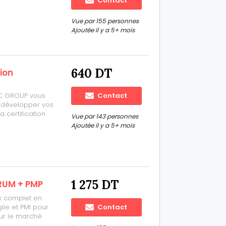
Contact
301)Formation
fication
Vue par 155 personnes
Ajoutée il y a 5+ mois
640 DT
ion
EC GROUP vous
Contact
 développer vos
 certification
Vue par 143 personnes
n Board for
Ajoutée il y a 5+ mois
ation IQBBA ? -
1 275 DT
CRUM + PMP
k complet en
ile et PMI pour
Contact
ur le marché
nal Scrum Master