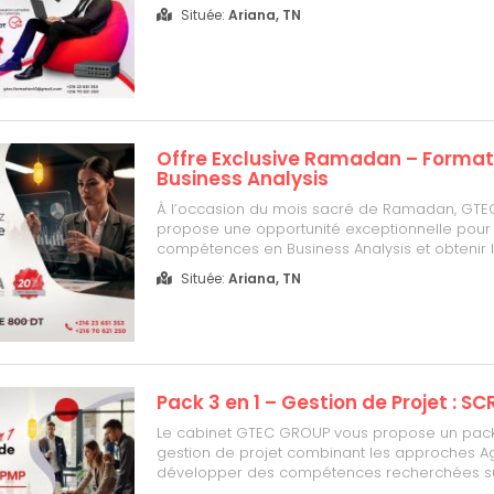
réduits jusqu’à 25% OFF. 🎯 CISCO CCNA (200-
Située:
Ariana, TN
pratique avec préparation complète à la certi
officielle.✔️ 50 heures de for...
Offre Exclusive Ramadan – Format
Business Analysis
À l’occasion du mois sacré de Ramadan, GT
propose une opportunité exceptionnelle pour
compétences en Business Analysis et obtenir la
internationale IQBBA (International Qualificatio
Située:
Ariana, TN
Business Analysis). Pourquoi choisir la certific
Maîtriser les fondam...
Pack 3 en 1 – Gestion de Projet : S
Le cabinet GTEC GROUP vous propose un pac
gestion de projet combinant les approches Ag
développer des compétences recherchées s
international. Programme du Pack :• Professio