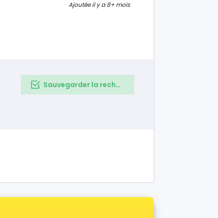
rant dans son
Ajoutée il y a 8+ mois
co... une
Sauvegarder la recherche