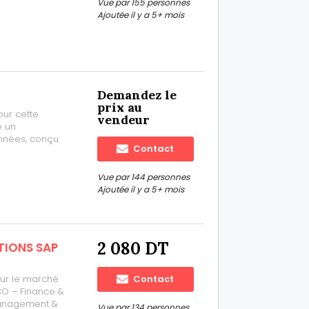
Vue par 155 personnes
PSPO I)•
Ajoutée il y a 5+ mois
Demandez le
prix au
our cette
vendeur
e un
nnées, conçu
Contact
 le domaine de
rogramme de
 ...
Vue par 144 personnes
Ajoutée il y a 5+ mois
2 080 DT
TIONS SAP
ur le marché
Contact
CO – Finance &
Management &
Vue par 134 personnes