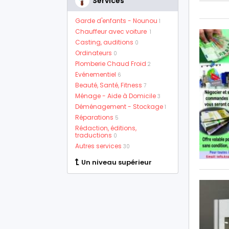
Services
Garde d'enfants - Nounou
1
Chauffeur avec voiture
1
Casting, auditions
0
Ordinateurs
0
Plomberie Chaud Froid
2
Evénementiel
6
Beauté, Santé, Fitness
7
Ménage - Aide à Domicile
3
Déménagement - Stockage
1
Réparations
5
Rédaction, éditions,
traductions
0
Autres services
30
Un niveau supérieur