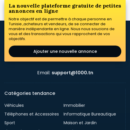
La nouvelle plateforme gratuite de petites
annonces en ligne
Notre objectif est de permettre à chaque personne en
Tunisie ,acheteurs et vendeurs, de se connecter de
manière indépendante en ligne. Nous nous soucions de
vous et des transactions qui vous rapprochent de vos
objectifs.
Ajouter une nouvelle annonce
Email:
support@1000.tn
Catégories tendance
Véhicules
Immobilier
Téléphones et Accessoires
Informatique Bureautique
Sport
Maison et Jardin