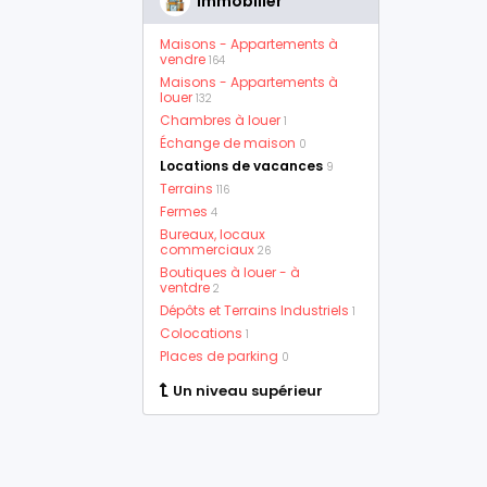
Immobilier
Maisons - Appartements à
vendre
164
Maisons - Appartements à
louer
132
Chambres à louer
1
Échange de maison
0
Locations de vacances
9
Terrains
116
Fermes
4
Bureaux, locaux
commerciaux
26
Boutiques à louer - à
ventdre
2
Dépôts et Terrains Industriels
1
Colocations
1
Places de parking
0
Un niveau supérieur