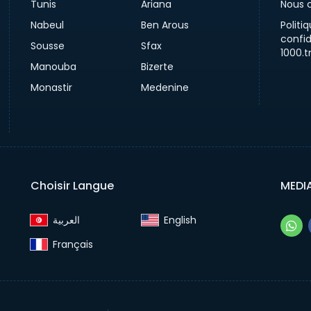
Tunis
Ariana
Nous 
Nabeul
Ben Arous
Politi
confid
Sousse
Sfax
1000.t
Manouba
Bizerte
Monastir
Medenine
Choisir Langue
MEDI
English‎
Français‎