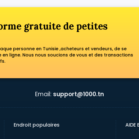
orme gratuite de petites
haque personne en Tunisie ,acheteurs et vendeurs, de se
en ligne. Nous nous soucions de vous et des transactions
fs.
Email:
support@1000.tn
Endroit populaires
AIDE 