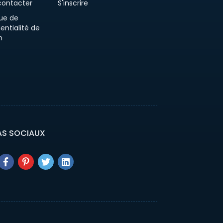
contacter
S'inscrire
que de
entialité de
n
AS SOCIAUX