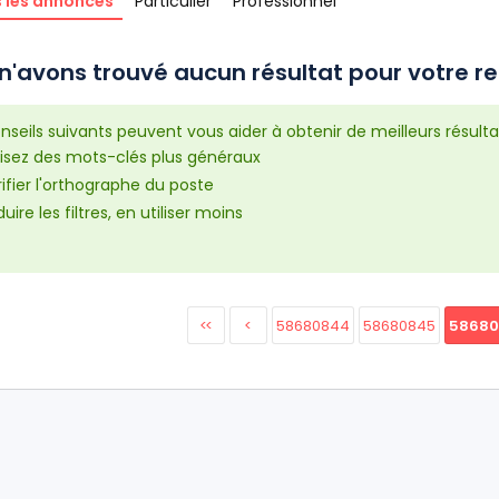
 les annonces
Particulier
Professionnel
n'avons trouvé aucun résultat pour votre re
nseils suivants peuvent vous aider à obtenir de meilleurs résulta
lisez des mots-clés plus généraux
ifier l'orthographe du poste
uire les filtres, en utiliser moins
<<
<
58680844
58680845
5868