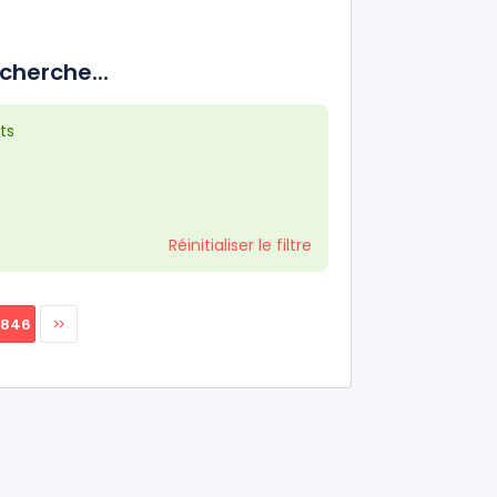
cherche...
ts
Réinitialiser le filtre
0846
>>