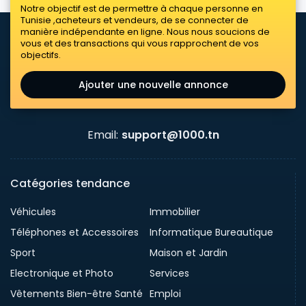
Notre objectif est de permettre à chaque personne en
Tunisie ,acheteurs et vendeurs, de se connecter de
manière indépendante en ligne. Nous nous soucions de
vous et des transactions qui vous rapprochent de vos
objectifs.
Ajouter une nouvelle annonce
Email:
support@1000.tn
Catégories tendance
Véhicules
Immobilier
Téléphones et Accessoires
Informatique Bureautique
Sport
Maison et Jardin
Electronique et Photo
Services
Vêtements Bien-être Santé
Emploi