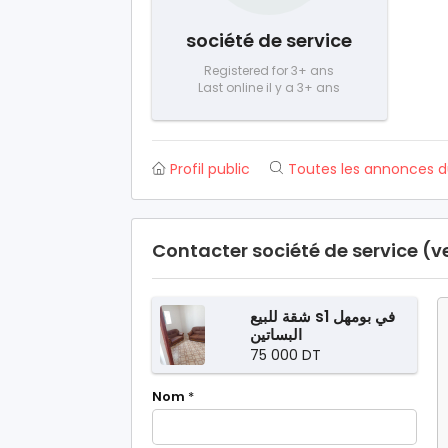
société de service
Registered for 3+ ans
Last online il y a 3+ ans
Profil public
Toutes les annonces 
Contacter société de service (
شقة للبيع s1 في بومهل
البساتين
75 000 DT
Nom
*