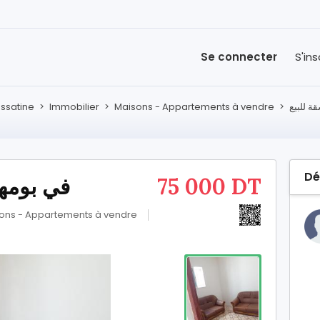
Se connecter
S'ins
assatine
>
Immobilier
>
Maisons - Appartements à vendre
>
Dé
في بومهل البس
75 000 DT
ons - Appartements à vendre