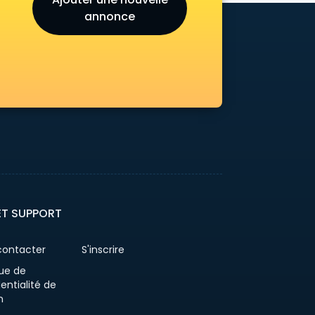
annonce
ET SUPPORT
contacter
S'inscrire
que de
entialité de
n