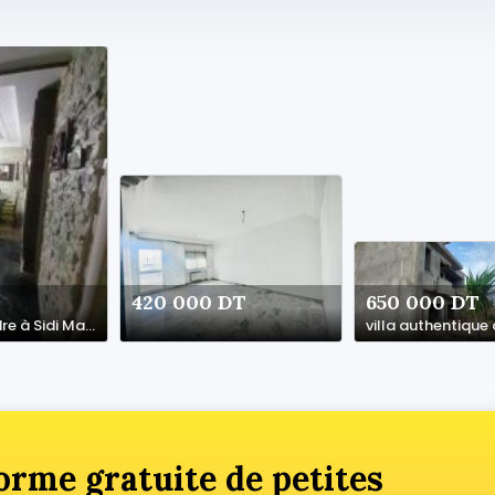
420 000 DT
650 000 DT
Maison à vendre à Sidi Mansour – Sfax
orme gratuite de petites