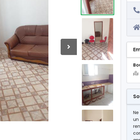
Em
Bou
So
Ne
un
ren
co