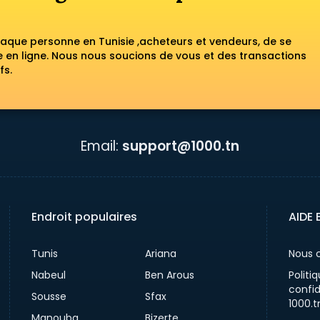
haque personne en Tunisie ,acheteurs et vendeurs, de se
en ligne. Nous nous soucions de vous et des transactions
fs.
Email:
support@1000.tn
Endroit populaires
AIDE 
Tunis
Ariana
Nous 
Nabeul
Ben Arous
Politi
confid
Sousse
Sfax
1000.t
Manouba
Bizerte