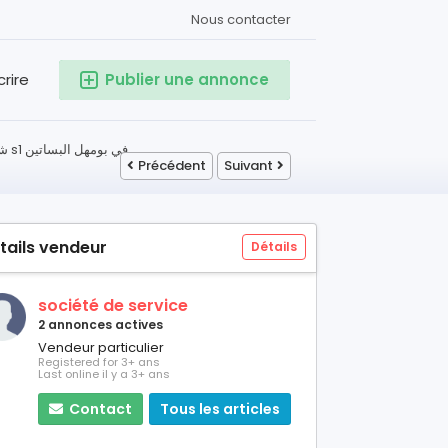
Nous contacter
crire
Publier une annonce
شقة للبيع s1 في بومهل البساتين
Précédent
Suivant
tails vendeur
Détails
société de service
2 annonces actives
Vendeur particulier
Registered for 3+ ans
Last online il y a 3+ ans
Contact
Tous les articles