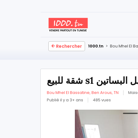
Rechercher
1000.tn
>
Bou Mhel El B
شقة للبيع s1 اتين
Bou Mhel El Bassatine, Ben Arous, TN
Mais
Publié il y a 3+ ans
485 vues