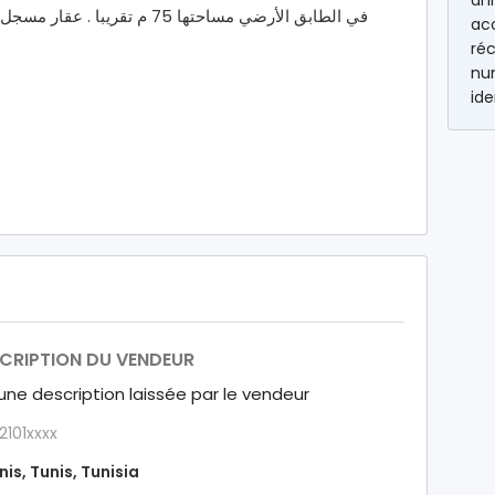
an
ac
réc
num
ide
CRIPTION DU VENDEUR
ne description laissée par le vendeur
2101xxxx
nis, Tunis, Tunisia