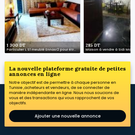
1 300 DT
285 DT
Particulier L S1 meublé Ennasr2 pour étranger
Maison à vendre à Sidi Mans
La nouvelle plateforme gratuite de petites
annonces en ligne
Notre objectif est de permettre à chaque personne en
Tunisie ,acheteurs et vendeurs, de se connecter de
manière indépendante en ligne. Nous nous soucions de
vous et des transactions qui vous rapprochent de vos
objectifs.
Ajouter une nouvelle annonce