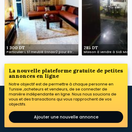
1 300 DT
285 DT
Particulier L S1 meublé Ennasr2 pour étranger
Maison à vendre à Sidi Mans
La nouvelle plateforme gratuite de petites
annonces en ligne
Notre objectif est de permettre à chaque personne en
Tunisie ,acheteurs et vendeurs, de se connecter de
manière indépendante en ligne. Nous nous soucions de
vous et des transactions qui vous rapprochent de vos
objectifs.
Ajouter une nouvelle annonce