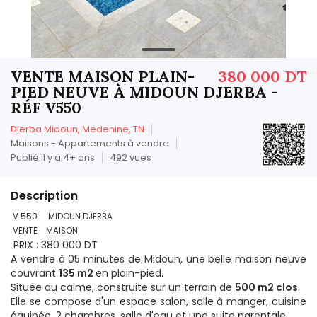
VENTE MAISON PLAIN-
380 000 DT
PIED NEUVE À MIDOUN DJERBA -
RÉF V550
Djerba Midoun, Medenine, TN
Maisons - Appartements à vendre
Publié il y a 4+ ans
492 vues
Description
V 550 MIDOUN DJERBA
VENTE MAISON
PRIX : 380 000 DT
A vendre à 05 minutes de Midoun, une belle maison neuve
couvrant
135 m2
en plain-pied.
Située au calme, construite sur un terrain de
500 m2 clos
.
Elle se compose d'un espace salon, salle à manger, cuisine
équipée, 2 chambres, salle d'eau et une suite parentale.