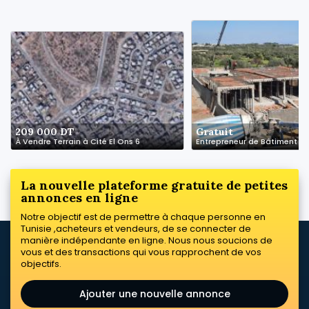
209 000 DT
Gratuit
À Vendre Terrain à Cité El Ons 6
La nouvelle plateforme gratuite de petites
annonces en ligne
Notre objectif est de permettre à chaque personne en
Tunisie ,acheteurs et vendeurs, de se connecter de
manière indépendante en ligne. Nous nous soucions de
vous et des transactions qui vous rapprochent de vos
objectifs.
Ajouter une nouvelle annonce