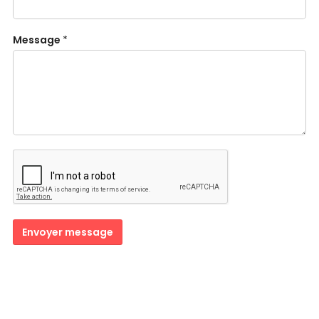
Message
*
Envoyer message