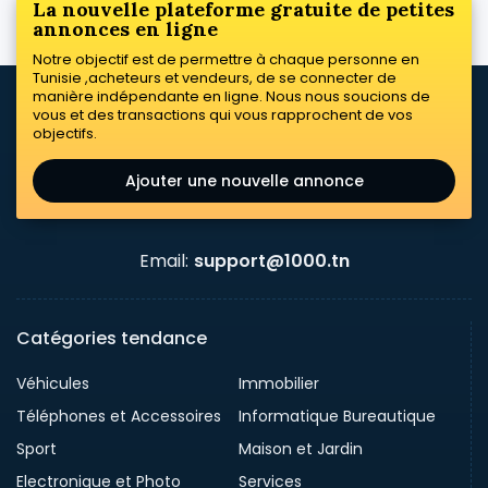
La nouvelle plateforme gratuite de petites
annonces en ligne
Notre objectif est de permettre à chaque personne en
Tunisie ,acheteurs et vendeurs, de se connecter de
manière indépendante en ligne. Nous nous soucions de
vous et des transactions qui vous rapprochent de vos
objectifs.
Ajouter une nouvelle annonce
Email:
support@1000.tn
Catégories tendance
Véhicules
Immobilier
Téléphones et Accessoires
Informatique Bureautique
Sport
Maison et Jardin
Electronique et Photo
Services