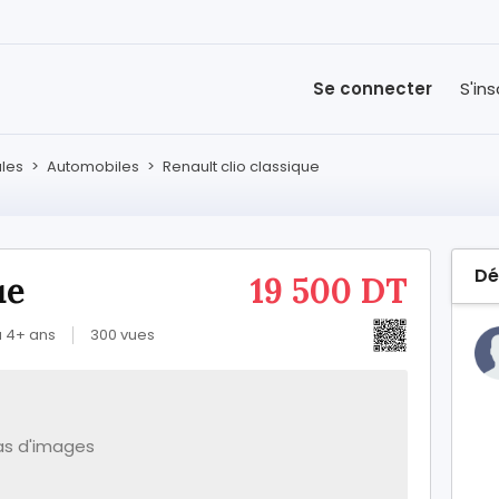
Se connecter
S'ins
les
>
Automobiles
>
Renault clio classique
Dé
ue
19 500 DT
 a 4+ ans
300 vues
as d'images