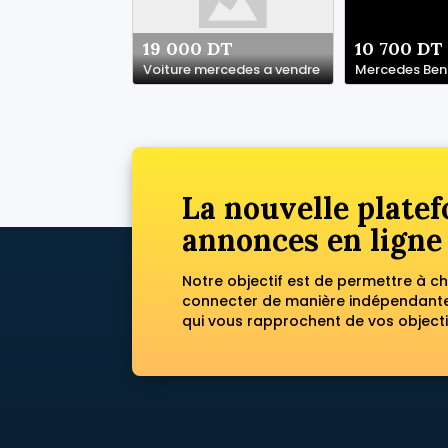
19 000 DT
10 700 DT
Voiture mercedes a vendre
Mercedes Ben
La nouvelle platef
annonces en ligne
Notre objectif est de permettre à c
connecter de manière indépendante 
qui vous rapprochent de vos objecti