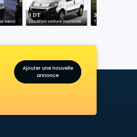
1 DT
30 500 DT
ur iveco
Location voiture motorisé
Toyota Yaris Sedan
Ajouter une nouvelle
annonce