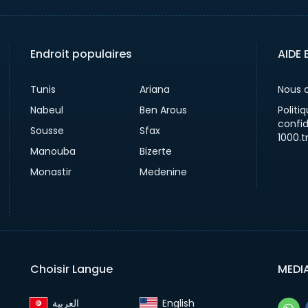
Endroit populaires
AIDE 
Tunis
Ariana
Nous 
Nabeul
Ben Arous
Politi
confid
Sousse
Sfax
1000.t
Manouba
Bizerte
Monastir
Medenine
Choisir Langue
MEDI
English‎