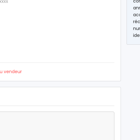
co
xxxx
an
ac
réc
num
ide
du vendeur