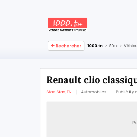
Rechercher
1000.tn
>
Sfax
>
Véhicu
Renault clio classiq
Sfax, Sfax, TN
Automobiles
Publié il y
P