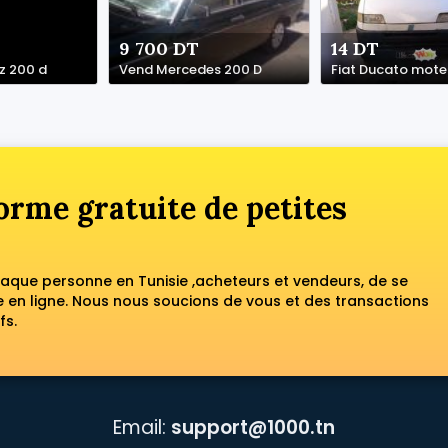
9 700 DT
14 DT
z 200 d
Vend Mercedes 200 D
Fiat Ducato mote
orme gratuite de petites
haque personne en Tunisie ,acheteurs et vendeurs, de se
en ligne. Nous nous soucions de vous et des transactions
fs.
Email:
support@1000.tn