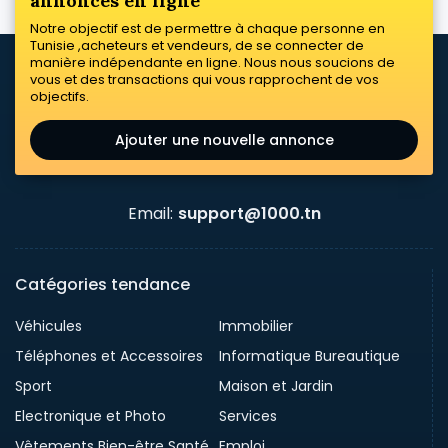
annonces en ligne
Notre objectif est de permettre à chaque personne en
Tunisie ,acheteurs et vendeurs, de se connecter de
manière indépendante en ligne. Nous nous soucions de
vous et des transactions qui vous rapprochent de vos
objectifs.
Ajouter une nouvelle annonce
Email:
support@1000.tn
Catégories tendance
Véhicules
Immobilier
Téléphones et Accessoires
Informatique Bureautique
Sport
Maison et Jardin
Electronique et Photo
Services
Vêtements Bien-être Santé
Emploi