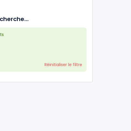
cherche...
ts
Réinitialiser le filtre