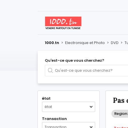
1000.tn
>
Electronique et Photo
>
DVD
>
T
Qu'est-ce que vous cherchez?
état
Pas 
état
Region:
Transaction
Transaction