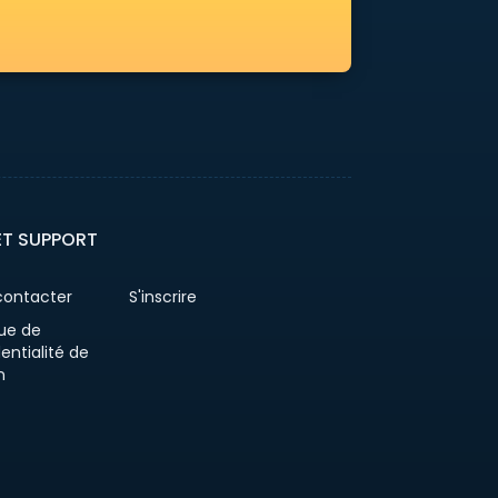
ET SUPPORT
contacter
S'inscrire
que de
entialité de
n