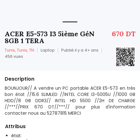
ACER E5-573 I3 5ième GéN
670 DT
8GB 1 TERA
Tunis, Tunis, TN
Laptop
Publié il y a 4+ ans
456 vues
Description
BOUNJOUR// A vendre un PC portable ACER E5-573 en très
bon état //15.6 SLIMLED //INTEL CORE I3-5005U //1000 GB
HDD//8 GB DDR3// INTEL HD 5500 //2H DE CHARGE
//***//PRIX 670 DT//***// pour plus d'information
contacter nous au 52787815 MERCI
Attribus
état: