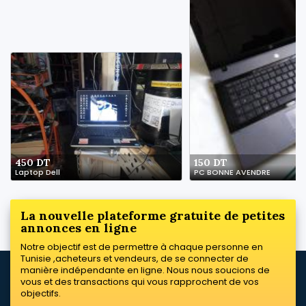
450 DT
150 DT
Laptop Dell
PC BONNE AVENDRE
La nouvelle plateforme gratuite de petites
annonces en ligne
Notre objectif est de permettre à chaque personne en
Tunisie ,acheteurs et vendeurs, de se connecter de
manière indépendante en ligne. Nous nous soucions de
vous et des transactions qui vous rapprochent de vos
objectifs.