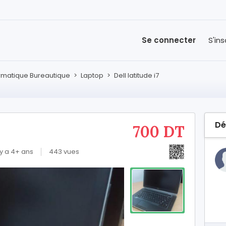
Se connecter
S'ins
rmatique Bureautique
>
Laptop
>
Dell latitude i7
Dé
700 DT
l y a 4+ ans
443 vues