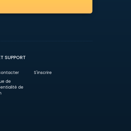
ET SUPPORT
contacter
S'inscrire
que de
entialité de
n