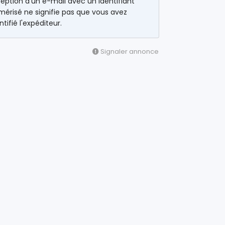
eption d'un e-mail avec un identifiant
érisé ne signifie pas que vous avez
ntifié l'expéditeur.
Signaler annonce