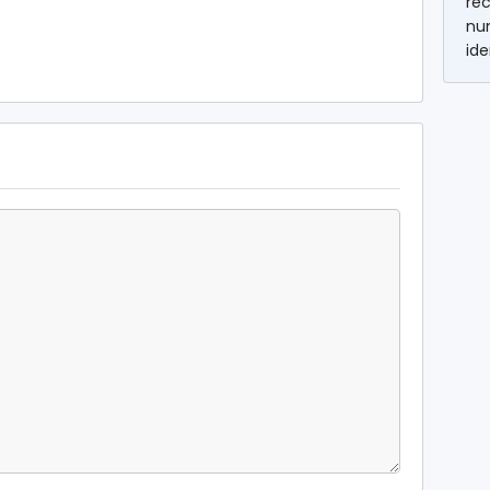
réc
num
ide