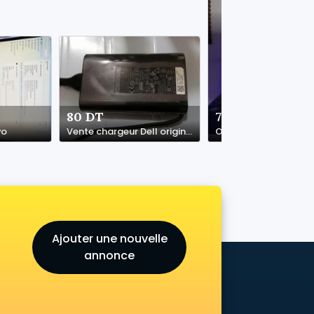
80 DT
700 DT
vo
Vente chargeur Dell original
Odinateur asus
Ajouter une nouvelle
annonce