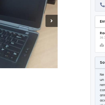
Em
Ra
36.
So
Ne
un
ren
co
an
ac