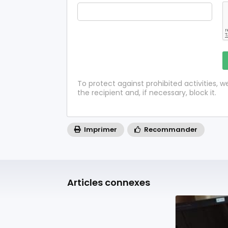
To protect against prohibited activities,
the recipient and, if necessary, block it.
Imprimer
Recommander
Articles connexes