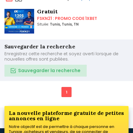
Gratuit
FSKN21 : PROMO CODE 1XBET
Située:
Tunis, Tunis, TN
Sauvegarder la recherche
Enregistrez cette recherche et soyez averti lorsque de
nouvelles offres sont publiées.
Sauvegarder la recherche
1
La nouvelle plateforme gratuite de petites
annonces en ligne
Notre objectif est de permettre à chaque personne en
Tunisie ,acheteurs et vendeurs, de se connecter de