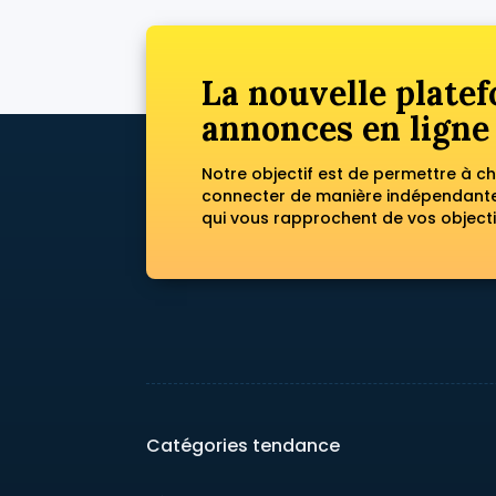
La nouvelle platef
annonces en ligne
Notre objectif est de permettre à c
connecter de manière indépendante 
qui vous rapprochent de vos objecti
Catégories tendance