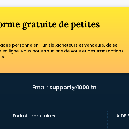
orme gratuite de petites
haque personne en Tunisie ,acheteurs et vendeurs, de se
en ligne. Nous nous soucions de vous et des transactions
fs.
Email:
support@1000.tn
Endroit populaires
AIDE 