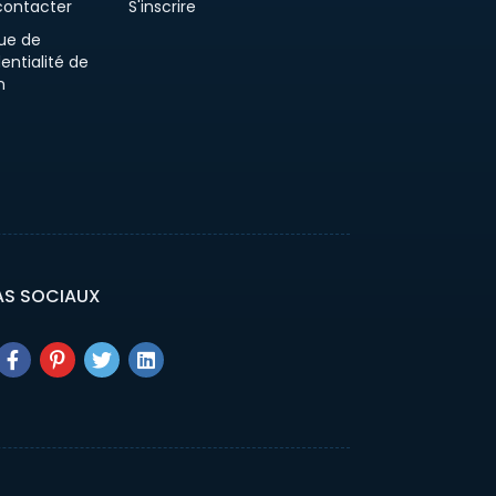
contacter
S'inscrire
que de
entialité de
n
AS SOCIAUX