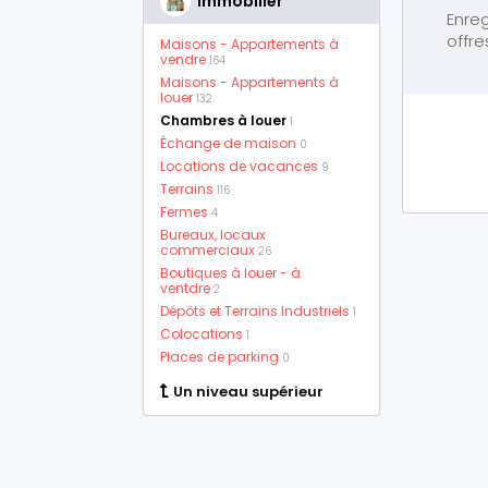
Immobilier
Enreg
offre
Maisons - Appartements à
vendre
164
Maisons - Appartements à
louer
132
Chambres à louer
1
Échange de maison
0
Locations de vacances
9
Terrains
116
Fermes
4
Bureaux, locaux
commerciaux
26
Boutiques à louer - à
ventdre
2
Dépôts et Terrains Industriels
1
Colocations
1
Places de parking
0
Un niveau supérieur