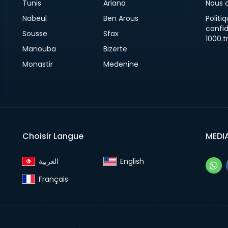
Tunis
Ariana
Nous 
Nabeul
Ben Arous
Politi
confid
Sousse
Sfax
1000.t
Manouba
Bizerte
Monastir
Medenine
Choisir Langue
MEDI
English‎
Français‎