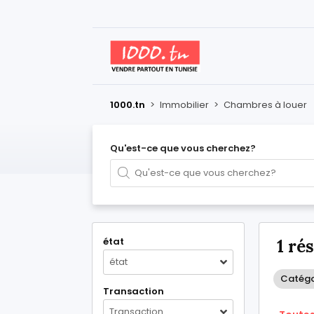
1000.tn
>
Immobilier
>
Chambres à louer
Qu'est-ce que vous cherchez?
état
1 ré
état
Catégo
Transaction
Transaction