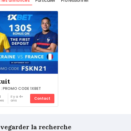
 les annonces
Particulier
Professionnel
uit
 : PROMO CODE 1XBET
N
il y a 4+
Contact
es
ans
vegarder la recherche