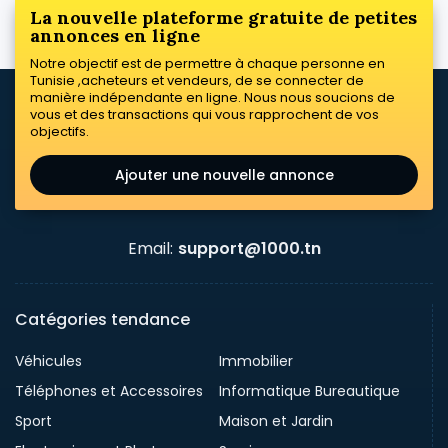
La nouvelle plateforme gratuite de petites
annonces en ligne
Notre objectif est de permettre à chaque personne en
Tunisie ,acheteurs et vendeurs, de se connecter de
manière indépendante en ligne. Nous nous soucions de
vous et des transactions qui vous rapprochent de vos
objectifs.
Ajouter une nouvelle annonce
Email:
support@1000.tn
Catégories tendance
Véhicules
Immobilier
Téléphones et Accessoires
Informatique Bureautique
Sport
Maison et Jardin