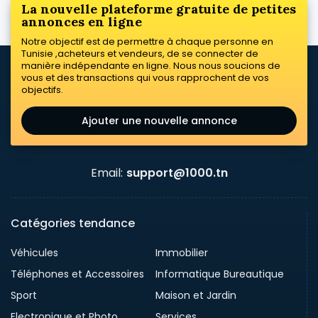
La nouvelle plateforme gratuite de petites
annonces en ligne
Notre objectif est de permettre à chaque personne en
Tunisie ,acheteurs et vendeurs, de se connecter de
manière indépendante en ligne. Nous nous soucions de
vous et des transactions qui vous rapprochent de vos
objectifs.
Ajouter une nouvelle annonce
Email:
support@1000.tn
Catégories tendance
Véhicules
Immobilier
Téléphones et Accessoires
Informatique Bureautique
Sport
Maison et Jardin
Electronique et Photo
Services