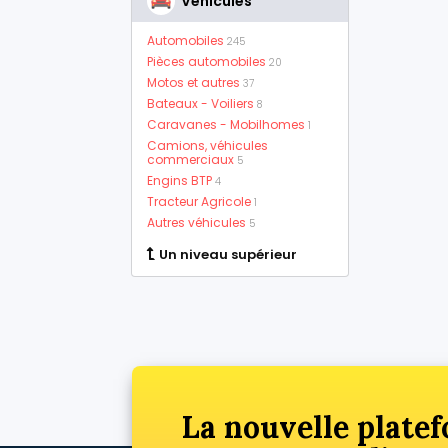
Véhicules
Automobiles
245
Pièces automobiles
20
Motos et autres
37
Bateaux - Voiliers
8
Caravanes - Mobilhomes
1
Camions, véhicules
commerciaux
5
Engins BTP
4
Tracteur Agricole
1
Autres véhicules
5
Un niveau supérieur
La nouvelle platef