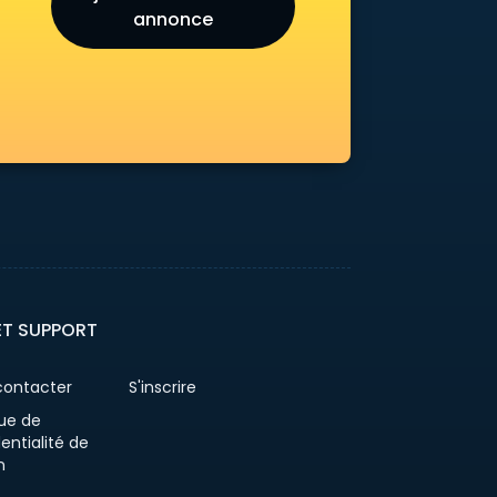
annonce
ET SUPPORT
contacter
S'inscrire
que de
entialité de
n