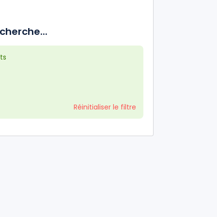
cherche...
ts
Réinitialiser le filtre