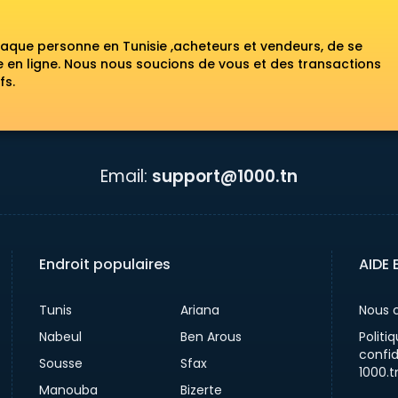
haque personne en Tunisie ,acheteurs et vendeurs, de se
en ligne. Nous nous soucions de vous et des transactions
fs.
Email:
support@1000.tn
Endroit populaires
AIDE 
Tunis
Ariana
Nous 
Nabeul
Ben Arous
Politi
confid
Sousse
Sfax
1000.t
Manouba
Bizerte