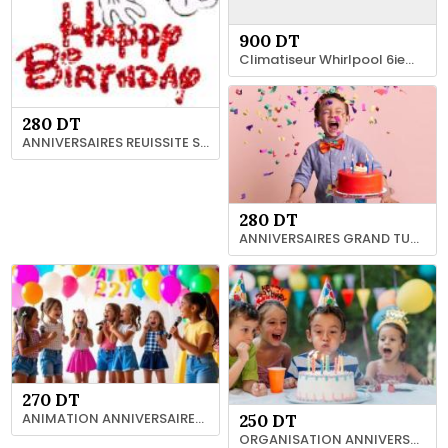
900 DT
Climatiseur Whirlpool 6ieme sens 18000 btu
280 DT
ANNIVERSAIRES REUISSITE SCOLAIRE THOUR GRAND TUNIS
280 DT
ANNIVERSAIRES GRAND TUNIS 21 94 12 66
270 DT
ANIMATION ANNIVERSAIRES ET FETES 93 769 763 TUNIS
250 DT
ORGANISATION ANNIVERSAIRES GRAND TUNIS 93 769 763